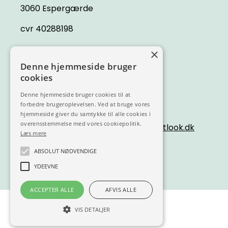
3060 Espergærde
cvr 40288198
×
Denne hjemmeside bruger
Kontakt
cookies
Mail cfl@outlook.dk
Denne hjemmeside bruger cookies til at
forbedre brugeroplevelsen. Ved at bruge vores
Træffetid
hjemmeside giver du samtykke til alle cookies i
overensstemmelse med vores cookiepolitik.
Hvis du sender os en mail på
cfl@outlook.dk
Læs mere
får du svar inden for 24 timer.
ABSOLUT NØDVENDIGE
YDEEVNE
ACCEPTER ALLE
AFVIS ALLE
VIS DETALJER
En del af